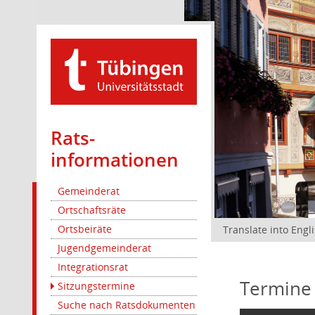
Rats­
informationen
Gemeinderat
Ortschaftsräte
Ortsbeiräte
Translate into Engl
Jugendgemeinderat
Integrationsrat
Termine
Sitzungstermine
Suche nach Ratsdokumenten