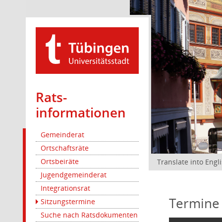
Rats­
informationen
Gemeinderat
Ortschaftsräte
Ortsbeiräte
Translate into Engl
Jugendgemeinderat
Integrationsrat
Termine
Sitzungstermine
Suche nach Ratsdokumenten