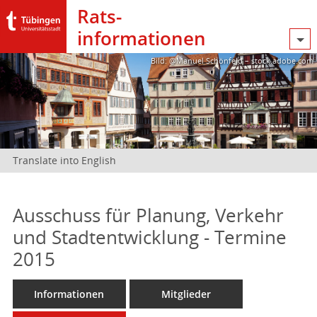
Rats­
informationen
Bild: @Manuel Schönfeld – stock.adobe.com
Translate into English
Ausschuss für Planung, Verkehr
und Stadtentwicklung - Termine
2015
Informationen
Mitglieder