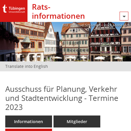
Rats­
informationen
Bild: @Manuel Schönfeld – stock.adobe.com
Translate into English
Ausschuss für Planung, Verkehr
und Stadtentwicklung - Termine
2023
Informationen
Mitglieder