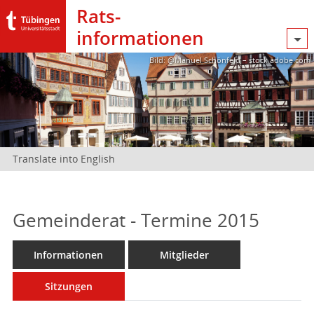
Rats­
informationen
Bild: @Manuel Schönfeld – stock.adobe.com
Translate into English
Gemeinderat - Termine 2015
Informationen
Mitglieder
Sitzungen