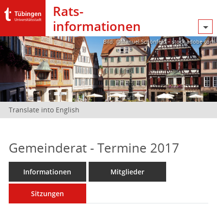
Rats­
informationen
Bild: @Manuel Schönfeld – stock.adobe.com
Translate into English
Gemeinderat - Termine 2017
Informationen
Mitglieder
Sitzungen