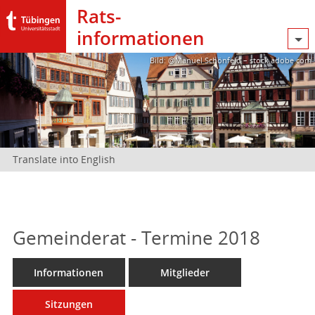
Rats­
informationen
Bild: @Manuel Schönfeld – stock.adobe.com
Translate into English
Gemeinderat - Termine 2018
Informationen
Mitglieder
Sitzungen