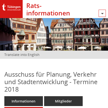
Rats­
informationen
Bild: @Manuel Schönfeld – stock.adobe.com
Translate into English
Ausschuss für Planung, Verkehr
und Stadtentwicklung - Termine
2018
Informationen
Mitglieder