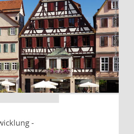
Bild: @Manuel Schönfeld – stock.adobe.com
icklung -