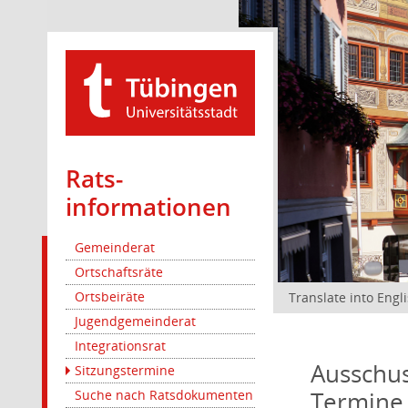
Rats­
informationen
Gemeinderat
Ortschaftsräte
Ortsbeiräte
Translate into Engl
Jugendgemeinderat
Integrationsrat
Ausschus
Sitzungstermine
Termine
Suche nach Ratsdokumenten