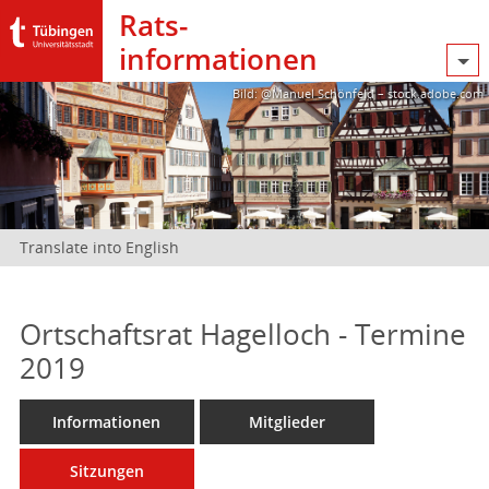
Rats­
informationen
Bild: @Manuel Schönfeld – stock.adobe.com
Translate into English
Ortschaftsrat Hagelloch - Termine
2019
Informationen
Mitglieder
Sitzungen