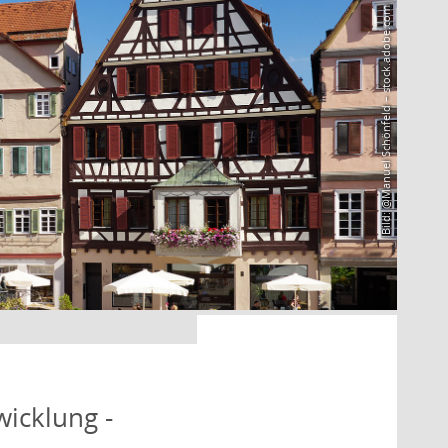
Bild: @Manuel Schönfeld – stock.adobe.com
icklung -