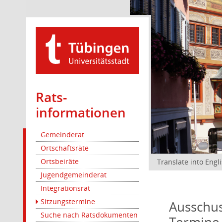
Rats­
informationen
Gemeinderat
Ortschaftsräte
Ortsbeiräte
Translate into Engl
Jugendgemeinderat
Integrationsrat
Sitzungstermine
Ausschus
Suche nach Ratsdokumenten