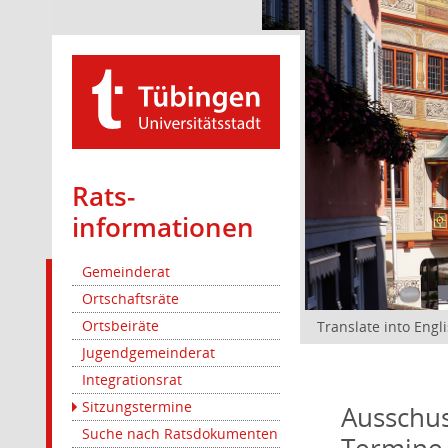
Rats­
informationen
Gemeinderat
Ortschaftsräte
Ortsbeiräte
Translate into Engl
Jugendgemeinderat
Integrationsrat
Sitzungstermine
Ausschus
Suche nach Ratsdokumenten