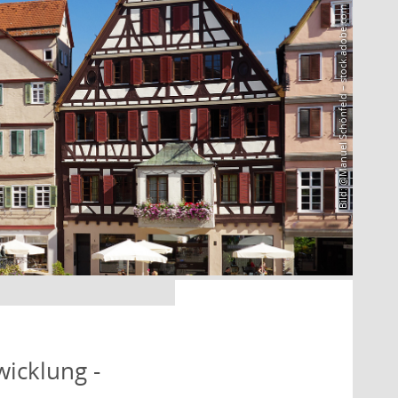
Bild: @Manuel Schönfeld – stock.adobe.com
icklung -