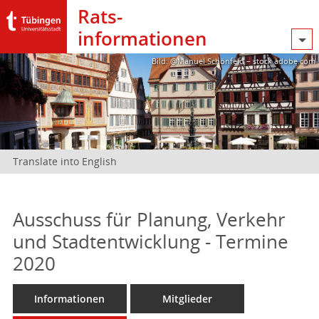
Rats­
informationen
Bild: @Manuel Schönfeld – stock.adobe.com
Translate into English
Ausschuss für Planung, Verkehr
und Stadtentwicklung - Termine
2020
Informationen
Mitglieder