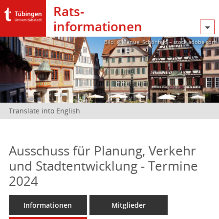
Rats­
informationen
Bild: @Manuel Schönfeld – stock.adobe.com
Translate into English
Ausschuss für Planung, Verkehr
und Stadtentwicklung - Termine
2024
Informationen
Mitglieder