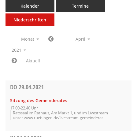
Kalender
Termine
Niederschriften
Monat
April
2021
Aktuell
DO
29.04.2021
Sitzung des Gemeinderates
17:00-22:40 Uhr
Ratssaal im Rathaus, Am Markt 1, und im Livestream
unter www.tuebingen.de/livestream-gemeinderat