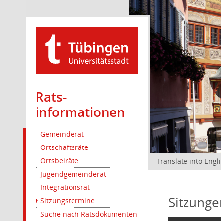
Rats­
informationen
Gemeinderat
Ortschaftsräte
Ortsbeiräte
Translate into Engl
Jugendgemeinderat
Integrationsrat
Sitzunge
Sitzungstermine
Suche nach Ratsdokumenten