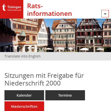
Rats­
informationen
Bild: @Manuel Schönfeld – stock.adobe.com
Translate into English
Sitzungen mit Freigabe für
Niederschrift 2000
Kalender
Termine
Niederschriften