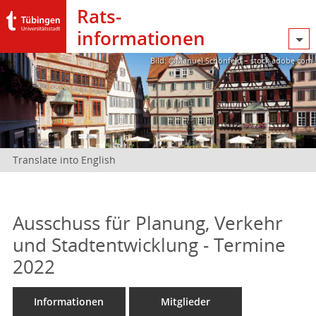
Rats­
informationen
Bild: @Manuel Schönfeld – stock.adobe.com
Translate into English
Ausschuss für Planung, Verkehr
und Stadtentwicklung - Termine
2022
Informationen
Mitglieder