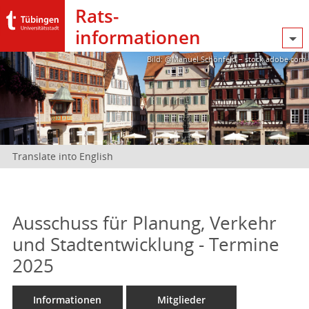
Rats­
informationen
Bild: @Manuel Schönfeld – stock.adobe.com
Translate into English
Ausschuss für Planung, Verkehr
und Stadtentwicklung - Termine
2025
Informationen
Mitglieder