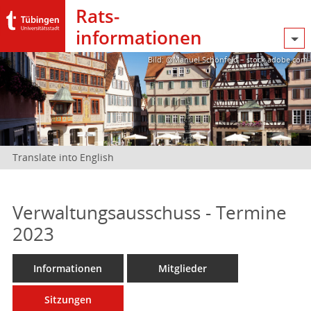
Rats­
informationen
Bild: @Manuel Schönfeld – stock.adobe.com
Translate into English
Verwaltungsausschuss - Termine
2023
Informationen
Mitglieder
Sitzungen