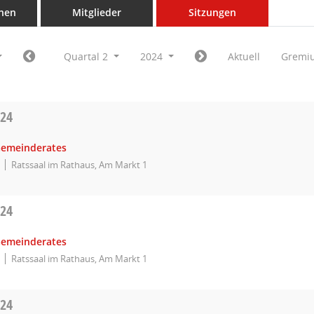
nen
Mitglieder
Sitzungen
Quartal 2
2024
Aktuell
Gremi
024
Gemeinderates
Ratssaal im Rathaus, Am Markt 1
024
Gemeinderates
Ratssaal im Rathaus, Am Markt 1
024