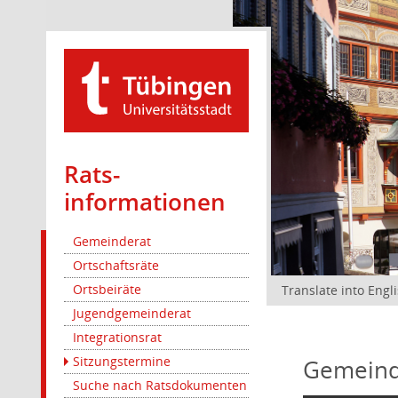
Rats­
informationen
Gemeinderat
Ortschaftsräte
Ortsbeiräte
Translate into Engl
Jugendgemeinderat
Integrationsrat
Sitzungstermine
Gemeind
Suche nach Ratsdokumenten