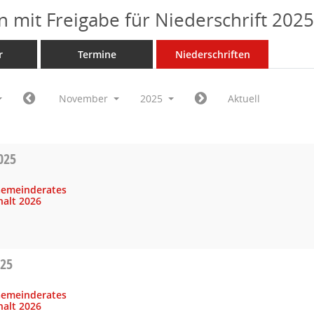
n mit Freigabe für Niederschrift 202
r
Termine
Niederschriften
November
2025
Aktuell
025
Gemeinderates
alt 2026
025
Gemeinderates
alt 2026