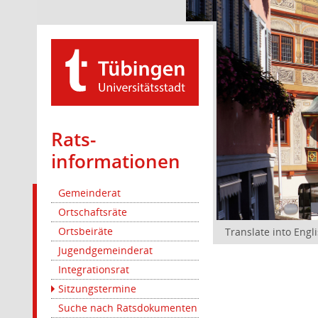
Rats­
informationen
Gemeinderat
Ortschaftsräte
Ortsbeiräte
Translate into Engl
Jugendgemeinderat
Integrationsrat
Sitzungstermine
Suche nach Ratsdokumenten