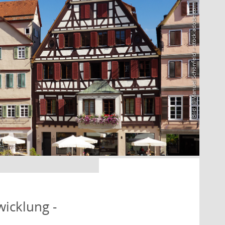
Bild: @Manuel Schönfeld – stock.adobe.com
icklung -