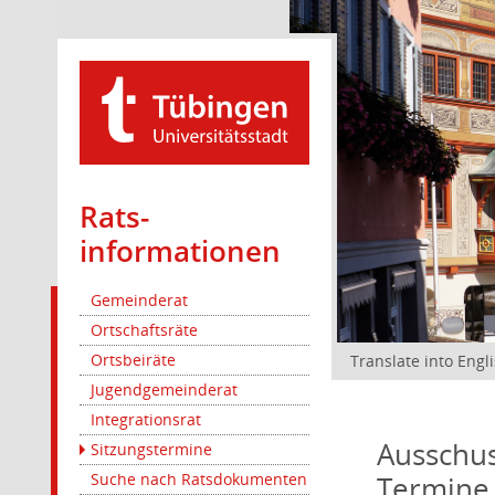
Rats­
informationen
Gemeinderat
Ortschaftsräte
Ortsbeiräte
Translate into Engl
Jugendgemeinderat
Integrationsrat
Ausschus
Sitzungstermine
Termine
Suche nach Ratsdokumenten