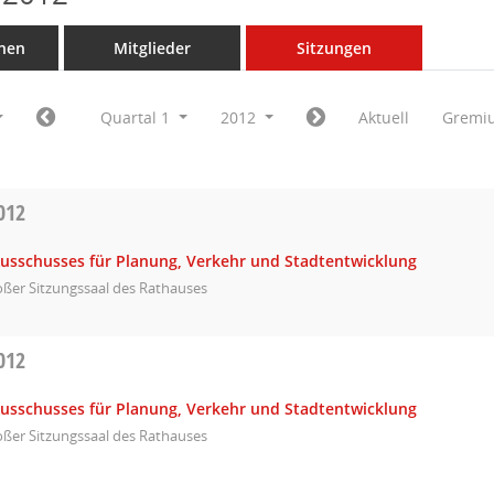
nen
Mitglieder
Sitzungen
Quartal 1
2012
Aktuell
Gremi
012
Ausschusses für Planung, Verkehr und Stadtentwicklung
ßer Sitzungssaal des Rathauses
012
Ausschusses für Planung, Verkehr und Stadtentwicklung
ßer Sitzungssaal des Rathauses