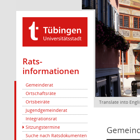
Rats­
informationen
Gemeinderat
Ortschaftsräte
Ortsbeiräte
Translate into Engl
Jugendgemeinderat
Integrationsrat
Sitzungstermine
Gemeind
Suche nach Ratsdokumenten