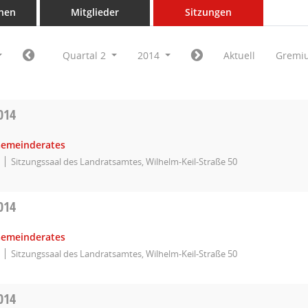
nen
Mitglieder
Sitzungen
Quartal 2
2014
Aktuell
Gremi
014
Gemeinderates
Sitzungssaal des Landratsamtes, Wilhelm-Keil-Straße 50
014
Gemeinderates
Sitzungssaal des Landratsamtes, Wilhelm-Keil-Straße 50
014