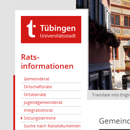
Rats­
informationen
Gemeinderat
Ortschaftsräte
Ortsbeiräte
Translate into Engl
Jugendgemeinderat
Integrationsrat
Sitzungstermine
Gemeind
Suche nach Ratsdokumenten