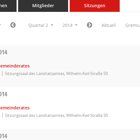
nen
Mitglieder
Sitzungen
Quartal 2
2014
Aktuell
Gremi
014
Gemeinderates
Sitzungssaal des Landratsamtes, Wilhelm-Keil-Straße 50
014
Gemeinderates
Sitzungssaal des Landratsamtes, Wilhelm-Keil-Straße 50
014