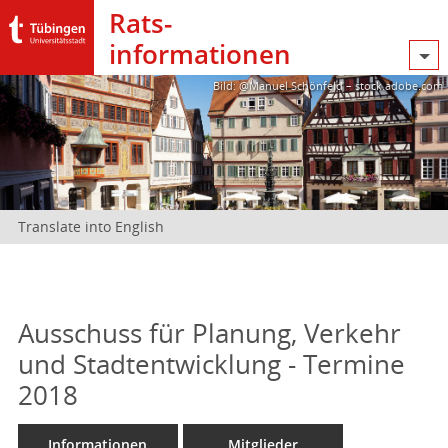
Rats­
informationen
Bild: @Manuel Schönfeld – stock.adobe.com
Translate into English
Ausschuss für Planung, Verkehr
und Stadtentwicklung - Termine
2018
Informationen
Mitglieder