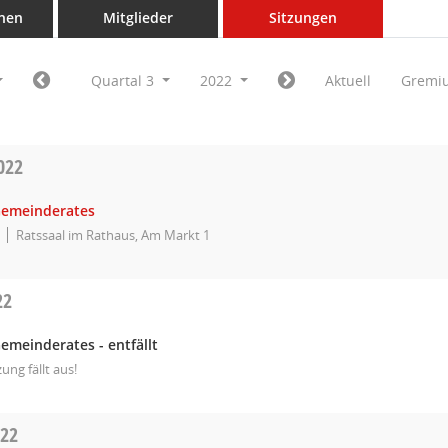
nen
Mitglieder
Sitzungen
Quartal 3
2022
Aktuell
Gremi
022
Gemeinderates
Ratssaal im Rathaus, Am Markt 1
22
emeinderates - entfällt
zung fällt aus!
022