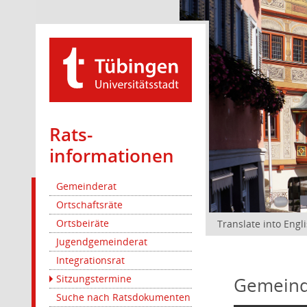
Rats­
informationen
Gemeinderat
Ortschaftsräte
Ortsbeiräte
Translate into Engl
Jugendgemeinderat
Integrationsrat
Sitzungstermine
Gemeind
Suche nach Ratsdokumenten