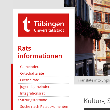
Rats­
informationen
Gemeinderat
Ortschaftsräte
Ortsbeiräte
Translate into Engl
Jugendgemeinderat
Integrationsrat
Kultur-,
Sitzungstermine
Suche nach Ratsdokumenten