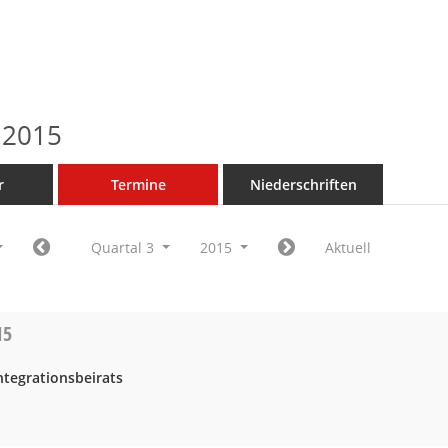
 2015
r
Termine
Niederschriften
Quartal 3
2015
Aktuell
15
ntegrationsbeirats