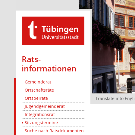
Rats­
informationen
Gemeinderat
Ortschaftsräte
Ortsbeiräte
Translate into Engl
Jugendgemeinderat
Integrationsrat
Sitzungstermine
Suche nach Ratsdokumenten