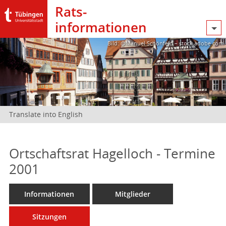
Rats­
informationen
Bild: @Manuel Schönfeld – stock.adobe.com
Translate into English
Ortschaftsrat Hagelloch - Termine
2001
Informationen
Mitglieder
Sitzungen