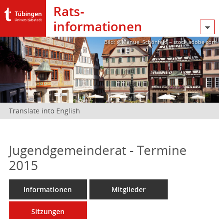
Rats­
informationen
Bild: @Manuel Schönfeld – stock.adobe.com
Translate into English
Jugendgemeinderat - Termine
2015
Informationen
Mitglieder
Sitzungen