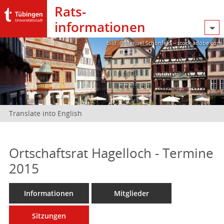
Rats­
informationen
Bild: @Manuel Schönfeld – stock.adobe.com
Translate into English
Ortschaftsrat Hagelloch - Termine
2015
Informationen
Mitglieder
Sitzungen