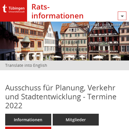
Rats­
informationen
Bild: @Manuel Schönfeld – stock.adobe.com
Translate into English
Ausschuss für Planung, Verkehr
und Stadtentwicklung - Termine
2022
Informationen
Mitglieder