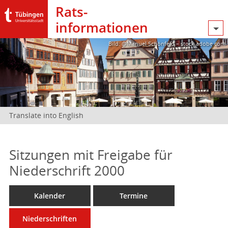
Rats­
informationen
Bild: @Manuel Schönfeld – stock.adobe.com
Translate into English
Sitzungen mit Freigabe für
Niederschrift 2000
Kalender
Termine
Niederschriften