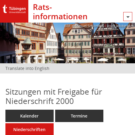
Rats­
informationen
Bild: @Manuel Schönfeld – stock.adobe.com
Translate into English
Sitzungen mit Freigabe für
Niederschrift 2000
Kalender
Termine
Niederschriften