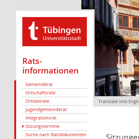
Rats­
informationen
Gemeinderat
Ortschaftsräte
Ortsbeiräte
Translate into Engl
Jugendgemeinderat
Integrationsrat
Sitzungstermine
Sitzunge
Suche nach Ratsdokumenten