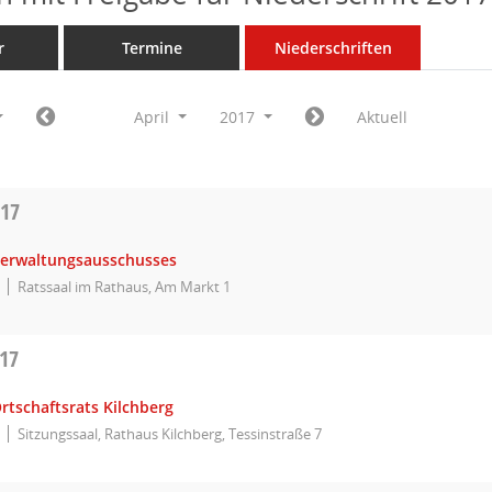
r
Termine
Niederschriften
April
2017
Aktuell
017
Verwaltungsausschusses
Ratssaal im Rathaus, Am Markt 1
017
rtschaftsrats Kilchberg
Sitzungssaal, Rathaus Kilchberg, Tessinstraße 7