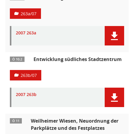
263a/07
2007 263a
Entwicklung südliches Stadtzentrum
Ö 10.2
263b/07
2007 263b
Weilheimer Wiesen, Neuordnung der
Ö 11
Parkplätze und des Festplatzes