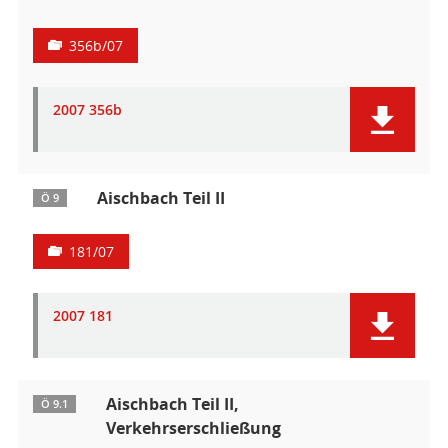
356b/07
2007 356b
Aischbach Teil II
Ö 9
181/07
2007 181
Aischbach Teil II,
Ö 9.1
Verkehrserschließung