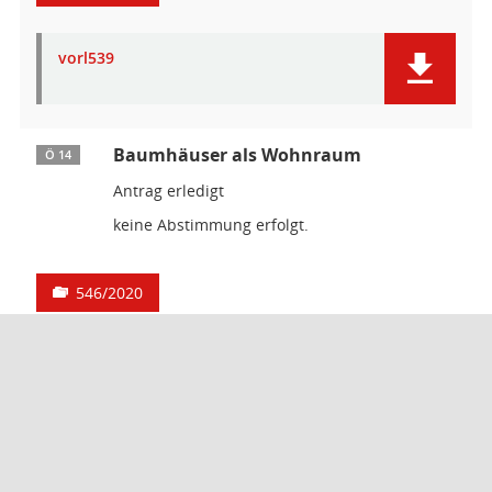
vorl539
Baumhäuser als Wohnraum
Ö 14
Antrag erledigt
keine Abstimmung erfolgt.
546/2020
2020 546
Unterzeichnung der Niederschrift
Ö 15