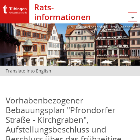
Rats­
informationen
Bild: @Manuel Schönfeld – stock.adobe.com
Translate into English
Vorhabenbezogener
Bebauungsplan "Pfrondorfer
Straße - Kirchgraben",
Aufstellungsbeschluss und
Beschluss über das frühzeitige