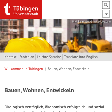
Direkt zum Inhalt
Bild: Eisenhans/Stock.adobe.com
Kontakt
Stadtplan
Leichte Sprache
Translate into English
Willkommen in Tübingen
Bauen, Wohnen, Entwickeln
Bauen, Wohnen, Entwickeln
Ökologisch verträglich, ökonomisch erfolgreich und sozial