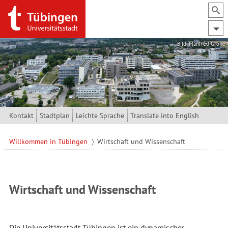
Direkt zum Inhalt
Bild: Manfred Grohe
Kontakt
Stadtplan
Leichte Sprache
Translate into English
Willkommen in Tübingen
Wirtschaft und Wissenschaft
Wirtschaft und Wissenschaft
Die Universitätsstadt Tübingen ist ein dynamischer