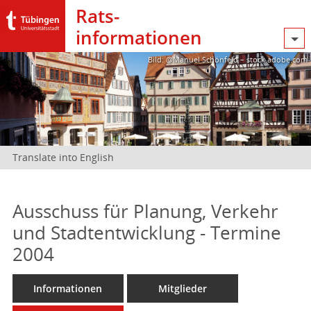
Rats­
informationen
Bild: @Manuel Schönfeld – stock.adobe.com
Translate into English
Ausschuss für Planung, Verkehr
und Stadtentwicklung - Termine
2004
Informationen
Mitglieder