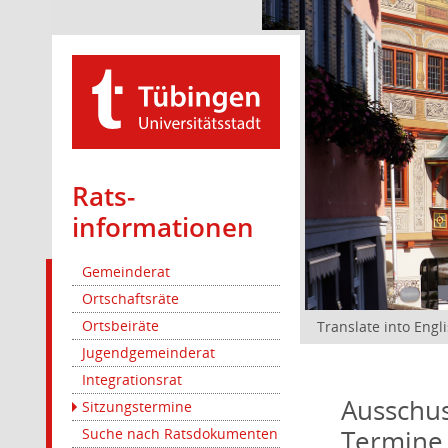
Rats­
informationen
Gemeinderat
Ortschaftsräte
Ortsbeiräte
Translate into Engl
Jugendgemeinderat
Integrationsrat
Ausschus
Sitzungstermine
Termine
Suche nach Ratsdokumenten