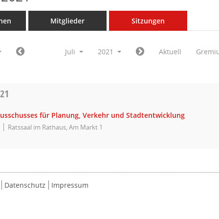
nen
Mitglieder
Sitzungen
Juli
2021
Aktuell
Gremi
021
Ausschusses für Planung, Verkehr und Stadtentwicklung
Ratssaal im Rathaus, Am Markt 1
Datenschutz
Impressum