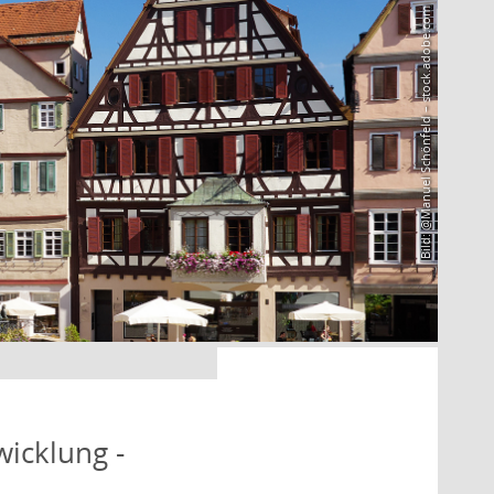
Bild: @Manuel Schönfeld – stock.adobe.com
icklung -