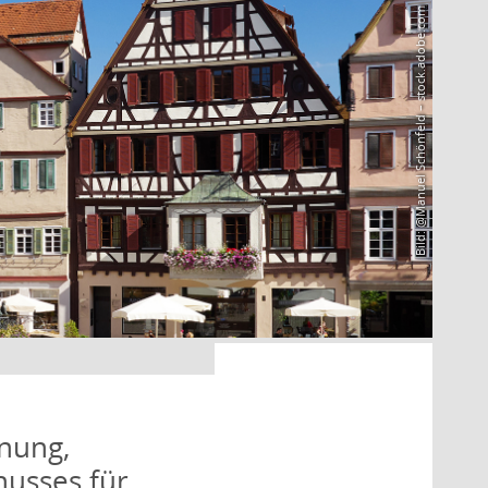
Bild: @Manuel Schönfeld – stock.adobe.com
nung,
husses für