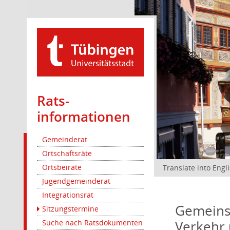
Rats­
informationen
Gemeinderat
Ortschaftsräte
Ortsbeiräte
Translate into Engl
Jugendgemeinderat
Integrationsrat
Gemeinsa
Sitzungstermine
Verkehr 
Suche nach Ratsdokumenten