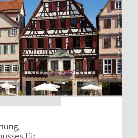
Bild: @Manuel Schönfeld – stock.adobe.com
nung,
husses für