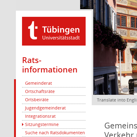
Rats­
informationen
Gemeinderat
Ortschaftsräte
Ortsbeiräte
Translate into Engl
Jugendgemeinderat
Integrationsrat
Gemeinsa
Sitzungstermine
Verkehr 
Suche nach Ratsdokumenten