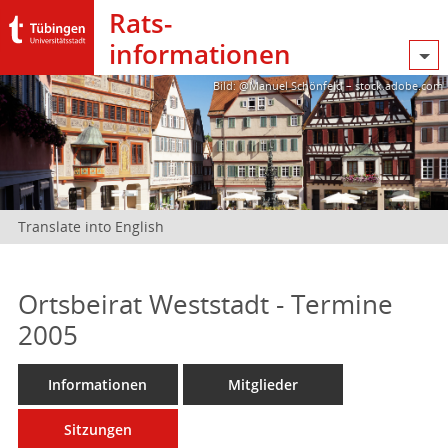
Rats­
informationen
Bild: @Manuel Schönfeld – stock.adobe.com
Translate into English
Ortsbeirat Weststadt - Termine
2005
Informationen
Mitglieder
Sitzungen