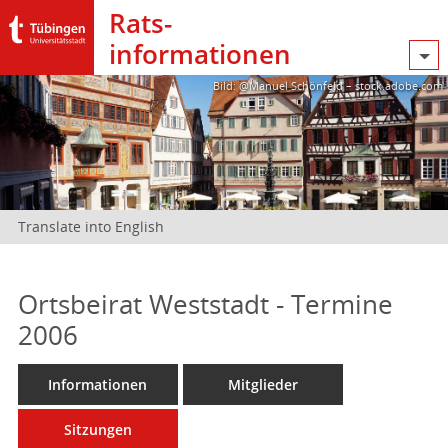
Rats­
informationen
Bild: @Manuel Schönfeld – stock.adobe.com
Translate into English
Ortsbeirat Weststadt - Termine
2006
Informationen
Mitglieder
Sitzungen