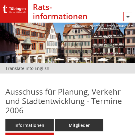
Rats­
informationen
Bild: @Manuel Schönfeld – stock.adobe.com
Translate into English
Ausschuss für Planung, Verkehr
und Stadtentwicklung - Termine
2006
Informationen
Mitglieder