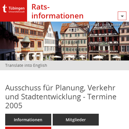
Rats­
informationen
Bild: @Manuel Schönfeld – stock.adobe.com
Translate into English
Ausschuss für Planung, Verkehr
und Stadtentwicklung - Termine
2005
Informationen
Mitglieder