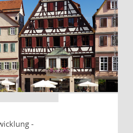
Bild: @Manuel Schönfeld – stock.adobe.com
icklung -