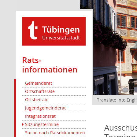
Rats­
informationen
Gemeinderat
Ortschaftsräte
Ortsbeiräte
Translate into Engl
Jugendgemeinderat
Integrationsrat
Sitzungstermine
Ausschus
Suche nach Ratsdokumenten